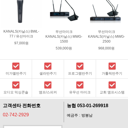
KANALS(카날스) BWL-
무선마이크
무선마이크
77 / 유선마이크
KANALS(카날스) MWG-
KANALS(카날스) MWG-
2500
1500
97,000원
968,000원
539,000원
미가엘반주기
셀라반주기
프로그램반주기
가톨릭반주기
오디오 믹싱콘솔
앰프/스피커
유무선 마이크
교회 앰프시스템
고객센타 전화번호
농협 053-01-269918
02-742-2929
예금주 : 방봉남