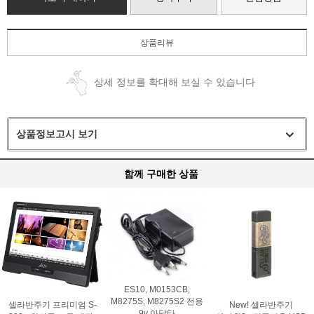
상품리뷰
상세 정보를 확대해 보실 수 있습니다
상품정보고시 보기
함께 구매한 상품
ES10, M0153CB,
M8275S, M8275S2 전용
셀라반주기 프리미엄 S-
New! 셀라반주기
9v 아답타