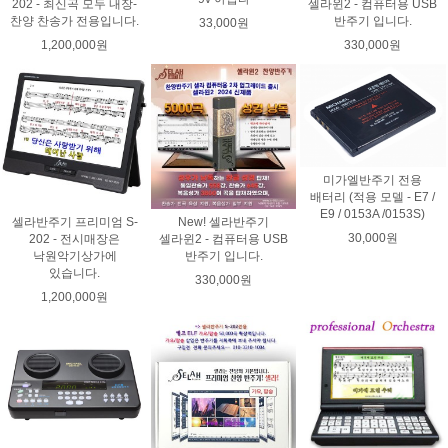
202 - 최신곡 모두 내장-
셀라윈2 - 컴퓨터용 USB
찬양 찬송가 전용입니다.
반주기 입니다.
33,000원
1,200,000원
330,000원
미가엘반주기 전용
배터리 (적용 모델 - E7 /
E9 / 0153A /0153S)
셀라반주기 프리미엄 S-
New! 셀라반주기
30,000원
202 - 전시매장은
셀라윈2 - 컴퓨터용 USB
낙원악기상가에
반주기 입니다.
있습니다.
330,000원
1,200,000원