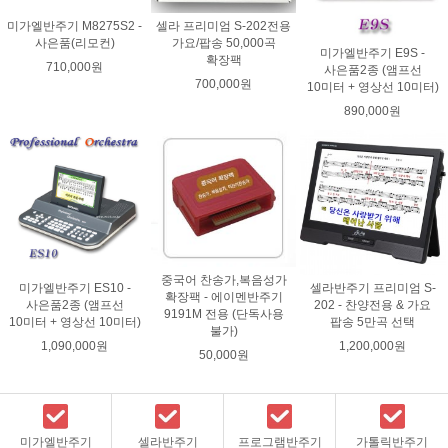
미가엘반주기 M8275S2 -
셀라 프리미엄 S-202전용
사은품(리모컨)
가요/팝송 50,000곡
미가엘반주기 E9S -
확장팩
710,000원
사은품2종 (앰프선
700,000원
10미터 + 영상선 10미터)
890,000원
중국어 찬송가,복음성가
미가엘반주기 ES10 -
셀라반주기 프리미엄 S-
확장팩 - 에이멘반주기
사은품2종 (앰프선
202 - 찬양전용 & 가요
9191M 전용 (단독사용
10미터 + 영상선 10미터)
팝송 5만곡 선택
불가)
1,090,000원
1,200,000원
50,000원
미가엘반주기
셀라반주기
프로그램반주기
가톨릭반주기