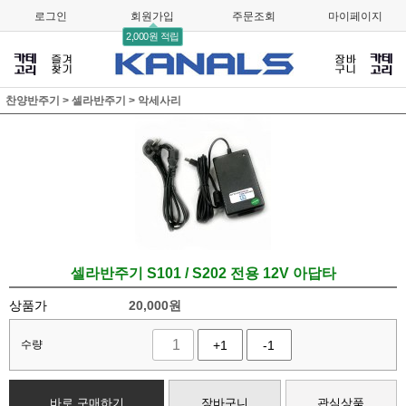
로그인
회원가입
주문조회
마이페이지
2,000원 적립
찬양반주기
>
셀라반주기
>
악세사리
셀라반주기 S101 / S202 전용 12V 아답타
상품가
20,000
원
수량
+1
-1
바로 구매하기
장바구니
관심상품