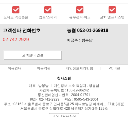
오디오 믹싱콘솔
앰프/스피커
유무선 마이크
교회 앰프시스템
고객센타 전화번호
농협 053-01-269918
02-742-2929
예금주 : 방봉남
고객센터 연결
이용안내
이용약관
개인정보처리방침
PC버전
천사쇼핑
대표 : 방봉남 ㅣ 개인정보 보호 책임자 : 방봉남
사업자 등록번호 : 130-19-86242
통신판매업신고번호 : 2004-01791
전화 : 02-742-2929 ㅣ 팩스 : 0505-543-1004
주소 : 03162 서울툭별시 종로구 인사동5길 25 하나로빌딩 아케이드 27호 [매장]
서울특별시 종로구 삼일대로 428 낙원악기상가 2층 129호
사업자정보확인
COPYRIGHT(C)천사쇼핑 ALL RIGHTS RESERVED.