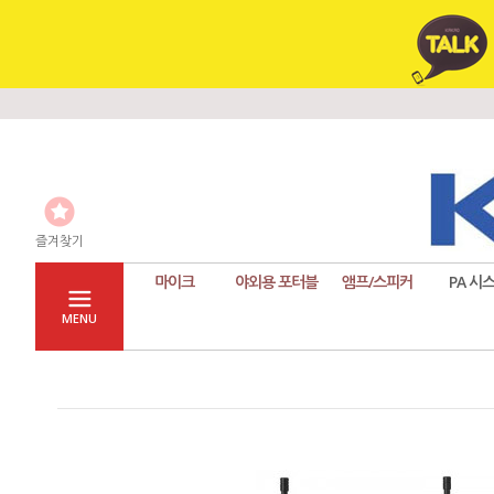
즐겨찾기
마이크
야외용 포터블
앰프/스피커
PA 시
MENU