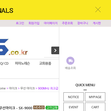
로그인
회원가입
마이페이지
주문조회
장바구니
게시판
EQ/ CD
피아노레슨
교회용품
앰프시스템
찬양반주기
배송조회
QUICK MENU
ome
>
마이크
>
무선 마이크
> 900MHz 최고급 2ch 핸드 무선마이크 - SX-9000
NOTICE
MYPAGE
EVENT
CART
무선마이크 - SX-9000