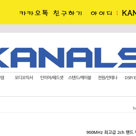
스템
오디오믹서
인이어/헤드셋
스탠드/케이블
전원/안테나
DSP/ 
h
900MHz 최고급 2ch 핸드 