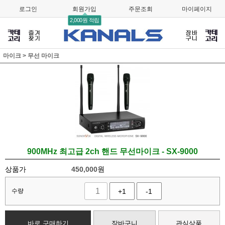
로그인
회원가입
주문조회
마이페이지
2,000원 적립
마이크
>
무선 마이크
900MHz 최고급 2ch 핸드 무선마이크 - SX-9000
상품가
450,000
원
수량
+1
-1
바로 구매하기
장바구니
관심상품