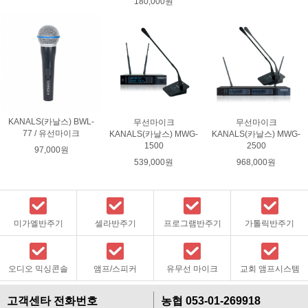
180,000원
KANALS(카날스) BWL-
무선마이크
무선마이크
77 / 유선마이크
KANALS(카날스) MWG-
KANALS(카날스) MWG-
2500
1500
97,000원
968,000원
539,000원
미가엘반주기
셀라반주기
프로그램반주기
가톨릭반주기
오디오 믹싱콘솔
앰프/스피커
유무선 마이크
교회 앰프시스템
고객센타 전화번호
농협 053-01-269918