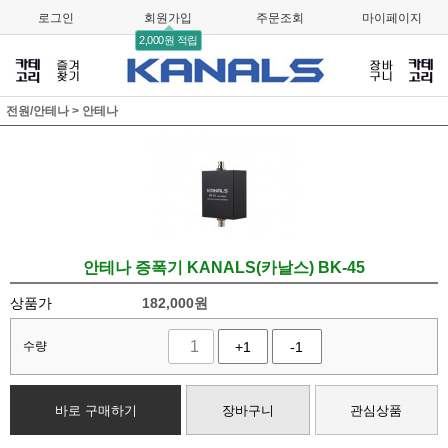
로그인
회원가입
주문조회
마이페이지
2,000원 적립
전원/안테나
>
안테나
안테나 증폭기 KANALS(카날스) BK-45
상품가
182,000
원
수량
+1
-1
바로 구매하기
장바구니
관심상품