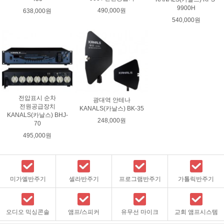
9900H
490,000원
638,000원
540,000원
전압표시 순차
광대역 안테나
전원공급장치
KANALS(카날스) BK-35
KANALS(카날스) BHJ-
248,000원
70
495,000원
미가엘반주기
셀라반주기
프로그램반주기
가톨릭반주기
오디오 믹싱콘솔
앰프/스피커
유무선 마이크
교회 앰프시스템