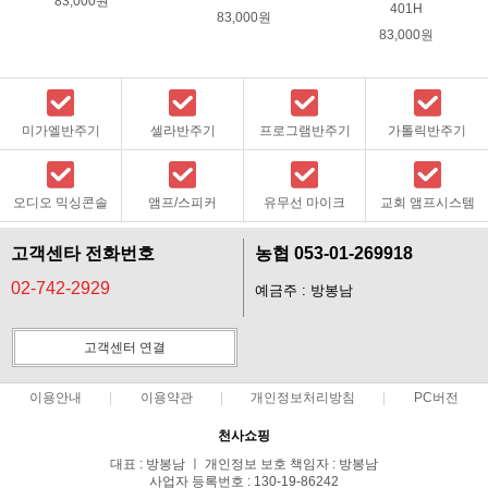
83,000원
401H
83,000원
83,000원
미가엘반주기
셀라반주기
프로그램반주기
가톨릭반주기
오디오 믹싱콘솔
앰프/스피커
유무선 마이크
교회 앰프시스템
고객센타 전화번호
농협 053-01-269918
02-742-2929
예금주 : 방봉남
고객센터 연결
이용안내
이용약관
개인정보처리방침
PC버전
천사쇼핑
대표 : 방봉남 ㅣ 개인정보 보호 책임자 : 방봉남
사업자 등록번호 : 130-19-86242