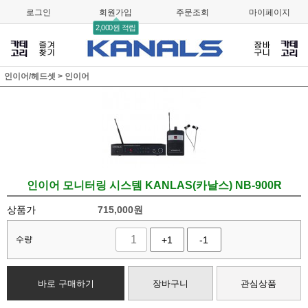
로그인
회원가입
주문조회
마이페이지
2,000원 적립
인이어/헤드셋
>
인이어
인이어 모니터링 시스템 KANLAS(카날스) NB-900R
상품가
715,000
원
수량
+1
-1
바로 구매하기
장바구니
관심상품