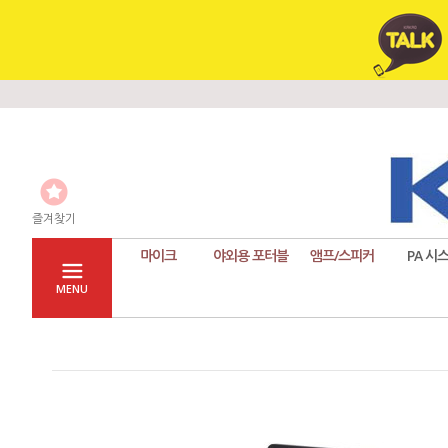
즐겨찾기
마이크
야외용 포터블
앰프/스피커
PA 시
MENU