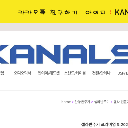
스템
오디오믹서
인이어/헤드셋
스탠드/케이블
전원/안테나
DSP/ 
home
>
찬양반주기
>
셀라반주기
>
셀라 전문가
셀라반주기 프리미엄 S-20