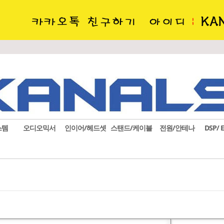
스템
오디오믹서
인이어/헤드셋
스탠드/케이블
전원/안테나
DSP/ 