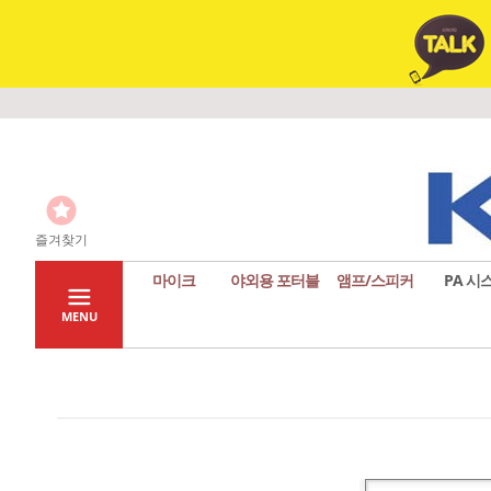
즐겨찾기
마이크
야외용 포터블
앰프/스피커
PA 시
MENU