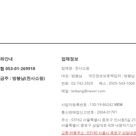
좌안내
업체정보
협 053-01-269918
업체명 : 천사쇼핑
대표 : 방봉남
개인정보보호책임자 : 방봉남
금주 : 방봉남(천사쇼핑)
전화 : 02-742-2929
팩스 : 0505-543-1004
메일 : bnbang@naver.com
사업자등록번호 : 130-19-86242
VIEW
통신판매업신고번호 : 2004-01791
주소 : 03162 서울툭별시 종로구 인사동5길 2
서울특별시 종로구 삼일대로 428 낙원악기상가 
교환,반품주소 : 03140 서울시 종로구 삼일대로