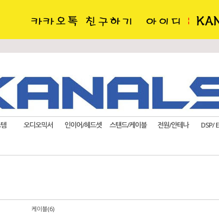
스템
오디오믹서
인이어/헤드셋
스탠드/케이블
전원/안테나
DSP/ 
케이블(6)