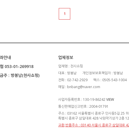
1
좌안내
업체정보
협 053-01-269918
업체명 : 천사쇼핑
대표 : 방봉남
개인정보보호책임자 : 방봉남
금주 : 방봉남(천사쇼핑)
전화 : 02-742-2929
팩스 : 0505-543-1004
메일 : bnbang@naver.com
사업자등록번호 : 130-19-86242
VIEW
통신판매업신고번호 : 2004-01791
주소 : 03162 서울툭별시 종로구 인사동5길 25 
특별시 종로구 삼일대로 428 낙원악기상가 2층 1
교환,반품주소 : 03140 서울시 종로구 삼일대로 4