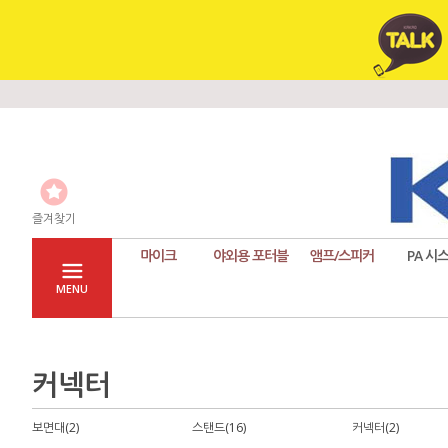
즐겨찾기
마이크
야외용 포터블
앰프/스피커
PA 시
MENU
커넥터
보면대(2)
스탠드(16)
커넥터(2)