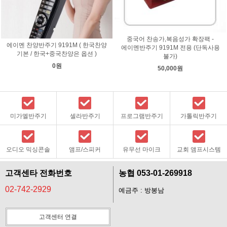
중국어 찬송가,복음성가 확장팩 -
에이멘 찬양반주기 9191M ( 한국찬양
에이멘반주기 9191M 전용 (단독사용
기본 / 한국+중국찬양은 옵션 )
불가)
0원
50,000원
미가엘반주기
셀라반주기
프로그램반주기
가톨릭반주기
오디오 믹싱콘솔
앰프/스피커
유무선 마이크
교회 앰프시스템
고객센타 전화번호
농협 053-01-269918
02-742-2929
예금주 : 방봉남
고객센터 연결