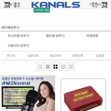
로그인
회원가입
주문조회
마이페이지
2,000원 적립
에이멘반주기
모니터형 반주기
앰프형 반주기
저장매체
스탠다드 반주기
최신순
낮은가격
높은가격
판매순위
상품명