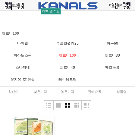
로그인
회원가입
주문조회
마이페이지
2,000원 적립
체르니100
바이엘
부르크뮐러25
하농60
피아노소곡
체르니100
체르니30
소나티네
체르니40
째즈동요
운지(이조)연습
레슨레코딩
최신순
낮은가격
높은가격
판매순위
상품명