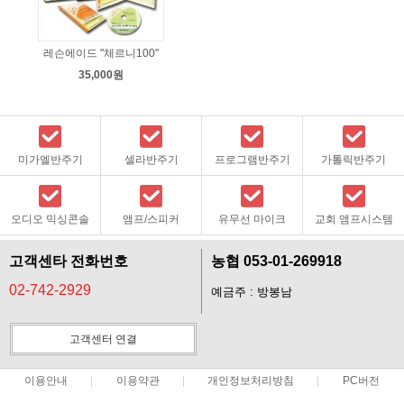
레슨에이드 "체르니100"
35,000원
미가엘반주기
셀라반주기
프로그램반주기
가톨릭반주기
오디오 믹싱콘솔
앰프/스피커
유무선 마이크
교회 앰프시스템
고객센타 전화번호
농협 053-01-269918
02-742-2929
예금주 : 방봉남
고객센터 연결
이용안내
이용약관
개인정보처리방침
PC버전