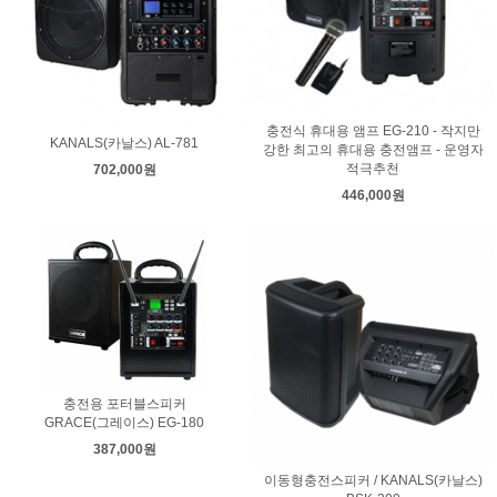
충전식 휴대용 앰프 EG-210 - 작지만
KANALS(카날스) AL-781
강한 최고의 휴대용 충전앰프 - 운영자
적극추천
702,000원
446,000원
충전용 포터블스피커
GRACE(그레이스) EG-180
387,000원
이동형충전스피커 / KANALS(카날스)