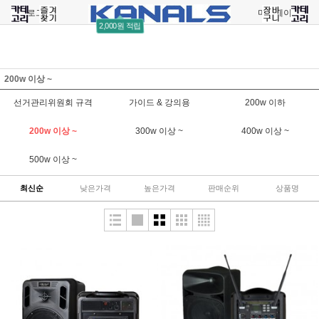
로그인
회원가입
주문조회
마이페이지
2,000원 적립
200w 이상 ~
선거관리위원회 규격
가이드 & 강의용
200w 이하
200w 이상 ~
300w 이상 ~
400w 이상 ~
500w 이상 ~
최신순
낮은가격
높은가격
판매순위
상품명